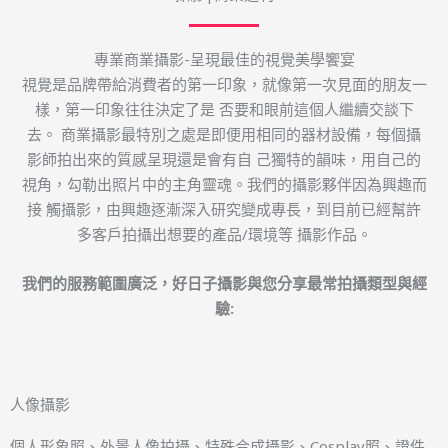
專業商業攝影-呈現最佳的視覺美學饗宴
視覺是品牌帶給消費者的第一印象，就像第一次見面的朋友一
樣，第一印象往往決定了是 否要和眼前這個人繼續交談下
去。 商業攝影最特別之處是即便用相同的器材設備，每個攝
影師拍出來的質感呈現還是會有自 己獨特的韻味，用自己的
視角，勾勒出照片中的主角靈魂。我們的攝影夥伴因為興趣而
接 觸攝影，由興趣逐漸深入研究變成專長，到目前已經幫許
多客戶拍攝出想要的產品/環境等 攝影作品。
我們的服務範圍廣泛，好日子攝影與您分享最常拍攝類型與經
驗
:
人像攝影
個人形象照、外景人像拍攝、特殊合成攝影、Cosplay照、證件