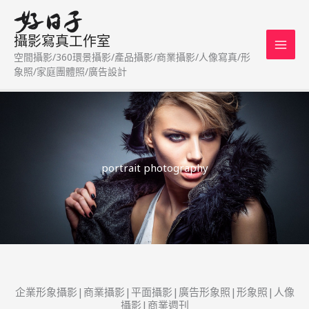
跳
至
攝影寫真工作室
主
空間攝影/360環景攝影/產品攝影/商業攝影/人像寫真/形
要
象照/家庭團體照/廣告設計
內
容
portrait photography
企業形象攝影|商業攝影|平面攝影|廣告形象照|形象照|人像
攝影|商業週刊