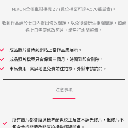
NIKON全幅單眼相機 Z7 (數位檔案可達4,570萬畫素)。
收到作品請於七日內提出修改問題，以免後續衍生相關問題，如超
過七日需要修改照片，請另行詢問報價。
成品照片會傳到網站上當作品集展示。
成品照片檔案只會保留三個月，時間到即會刪除。
車馬費用 : 高屏地區免費前往拍攝，外縣市請詢問。
注意事項
所有照片都會經過標準顏色校正及基本調光修片，但修片不
包含合成變造改變原拍攝物樣貌顏色。