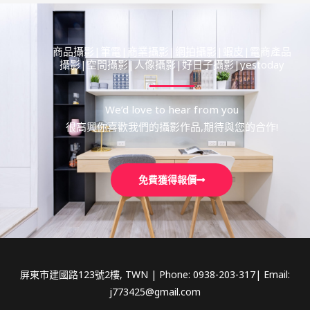
商品攝影|筆電|商業攝影|網拍攝影|蝦皮|電商產品
攝影|空間攝影|人像攝影|好日子攝影|yestoday
We’d love to hear from you
很高興你喜歡我們的攝影作品,期待與您的合作!
免費獲得報價
屏東市建國路123號2樓, TWN | Phone: 0938-203-317| Email:
j773425@gmail.com