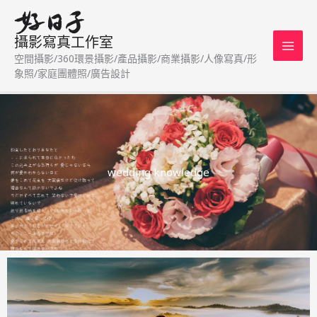
跳
至
攝影寫真工作室
主
空間攝影/360環景攝影/產品攝影/商業攝影/人像寫真/形
要
象照/家庭團體照/廣告設計
內
容
wedding knowledge