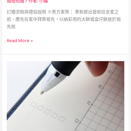
婚禮知識
/ 作者:
小編
當
天
訂婚流程與禮俗說明 ※男方家祭： 準新郎出發前往女家之
訂
前，應先在家中拜祭祖先，以納彩用的大餅或盒仔餅放於祖
婚
先前
流
程
Read More »
與
禮
俗