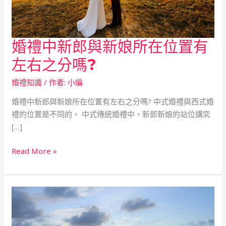
婚禮中新郎與新娘所在位置有
婚
禮
左右之分嗎?
中
新
婚禮知識
/ 作者:
小編
郎
婚禮中新郎與新娘所在位置有左右之分嗎? 中式婚禮與西式婚
與
禮的位置是不同的。 中式傳統婚禮中，新郎新娘的站位講究
新
[…]
娘
所
Read More »
在
位
置
有
左
右