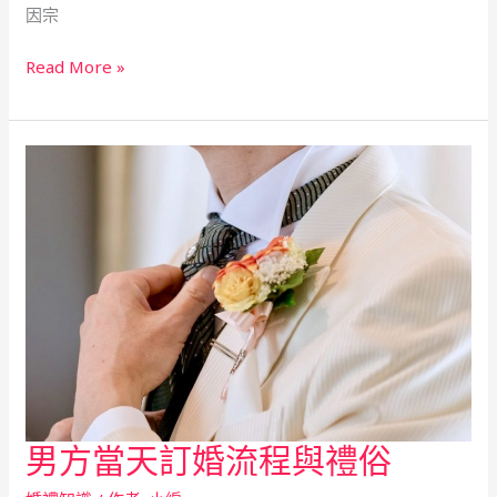
多
因宗
少?
Read More »
男方當天訂婚流程與禮俗
男
方