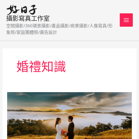
跳
至
攝影寫真工作室
主
空間攝影/360環景攝影/產品攝影/商業攝影/人像寫真/形
要
象照/家庭團體照/廣告設計
內
容
婚禮知識