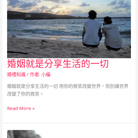
之
分
嗎?
婚姻就是分享生活的一切
婚
姻
婚禮知識
/ 作者:
小編
就
是
婚姻就是分享生活的一切 用你的微笑改變世界，但別讓世界
分
改變了你的微笑。
享
生
Read More »
活
的
一