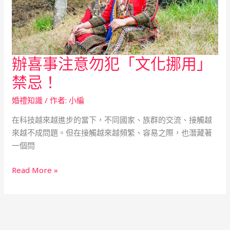
辦喜事注意勿犯「文化挪用」
辦
喜
禁忌！
事
注
婚禮知識
/ 作者:
小編
意
在科技越來越進步的當下，不同國家、族群的交流、接觸越
勿
來越不成問題。但在接觸越來越頻繁、容易之際，也潛藏著
犯
一個問
「文
化
Read More »
挪
用」
禁
忌！