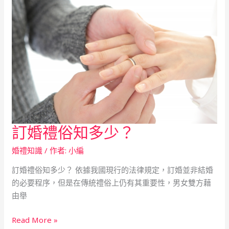
切
訂婚禮俗知多少？
訂
婚
婚禮知識
/ 作者:
小編
禮
俗
訂婚禮俗知多少？ 依據我國現行的法律規定，訂婚並非結婚
知
的必要程序，但是在傳統禮俗上仍有其重要性，男女雙方藉
多
由舉
少？
Read More »