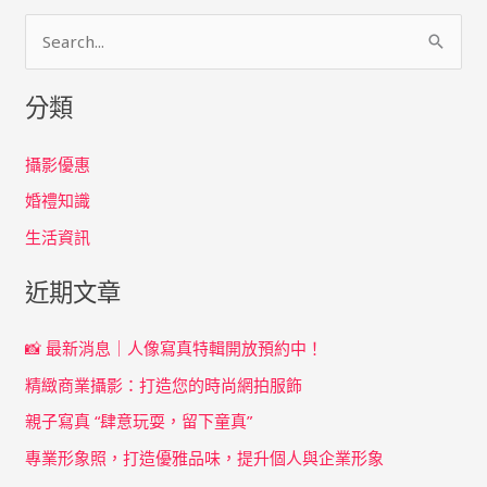
搜
尋
分類
關
鍵
攝影優惠
字
婚禮知識
:
生活資訊
近期文章
📸 最新消息｜人像寫真特輯開放預約中！
精緻商業攝影：打造您的時尚網拍服飾
親子寫真 “肆意玩耍，留下童真”
專業形象照，打造優雅品味，提升個人與企業形象