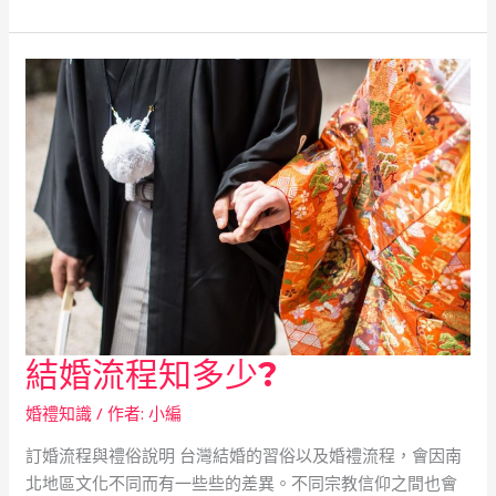
結婚流程知多少?
結
婚
婚禮知識
/ 作者:
小編
流
程
訂婚流程與禮俗說明 台灣結婚的習俗以及婚禮流程，會因南
知
北地區文化不同而有一些些的差異。不同宗教信仰之間也會