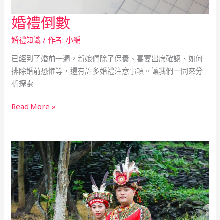
婚禮倒數
婚
禮
婚禮知識
/ 作者:
小編
倒
數
已經到了婚前一週，新娘們除了保養、喜宴出席確認、如何
排除婚前恐懼等，還有許多婚禮注意事項。讓我們一同來分
析探索
Read More »