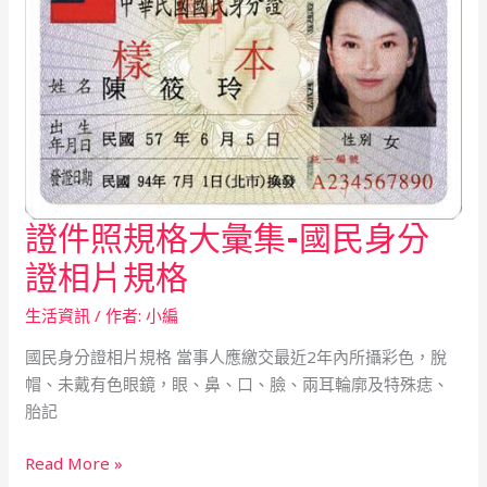
規
格
證件照規格大彙集-國民身分
證
件
證相片規格
照
規
生活資訊
/ 作者:
小編
格
國民身分證相片規格 當事人應繳交最近2年內所攝彩色，脫
大
帽、未戴有色眼鏡，眼、鼻、口、臉、兩耳輪廓及特殊痣、
彙
胎記
集-
國
Read More »
民