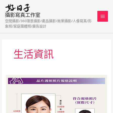
跳
至
攝影寫真工作室
主
空間攝影/360環景攝影/產品攝影/商業攝影/人像寫真/形
要
象照/家庭團體照/廣告設計
內
容
生活資訊