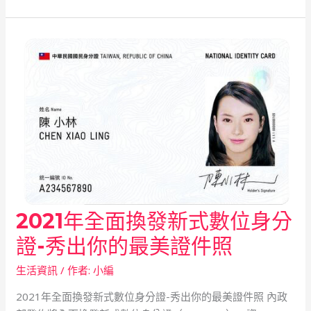
身
分
證
相
片
規
格
2021年全面換發新式數位身分
2021
年
證-秀出你的最美證件照
全
面
生活資訊
/ 作者:
小編
換
2021年全面換發新式數位身分證-秀出你的最美證件照 內政
發