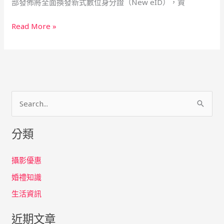
部發佈將全面換發新式數位身分證（New eID），資
新
式
Read More »
數
位
身
分
證-
秀
搜
出
你
尋
的
分類
關
最
鍵
美
攝影優惠
字
證
婚禮知識
:
件
生活資訊
照
近期文章