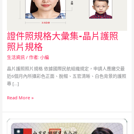
證件照規格大彙集-晶片護照
證
件
照片規格
照
規
生活資訊
/ 作者:
小編
格
晶片護照照片規格 依據國際民航組織規定，申請人應繳交最
大
近6個月內所攝彩色正面、脫帽、五官清晰、白色背景的護照
彙
專 […]
集-
晶
Read More »
片
護
照
照
片